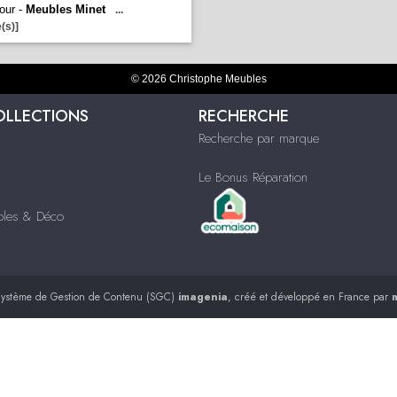
our -
Meubles Minet
...
(s)]
© 2026 Christophe Meubles
OLLECTIONS
RECHERCHE
Recherche par marque
Le Bonus Réparation
ubles & Déco
ystème de Gestion de Contenu (SGC)
imagenia
, créé et développé en France par