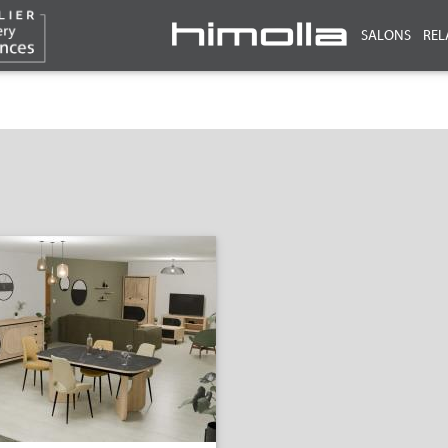
SALONS
REL