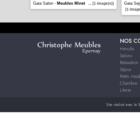
Gaia Salon -
Meubles Minet
Gaia Sej
...
[1 image(s)]
[1 image
NOS C
Himolla
Salons
Relaxation
Séjour
Petits me
Chambre
Literie
Site réalisé avec le
S