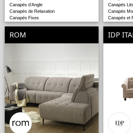
Canapés d'Angle
Canapés Lit
Canapés de Relaxation
Canapés Mod
Canapés Fixes
Canapés et 
Canapés Modulables
Fauteuils
Fauteuils de Relaxation
Poufs et Ban
ROM
IDP ITA
Fauteuils Fixes
Outdoor