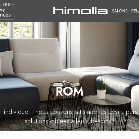
SALONS
REL
ROM
individuel - nous pouvons satisfaire les désirs pers
solutions ciblées à leurs besoins !