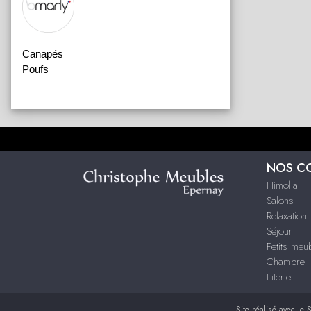
Canapés
Poufs
NOS C
Himolla
Salons
Relaxation
Séjour
Petits me
Chambre
Literie
Site réalisé avec le
S