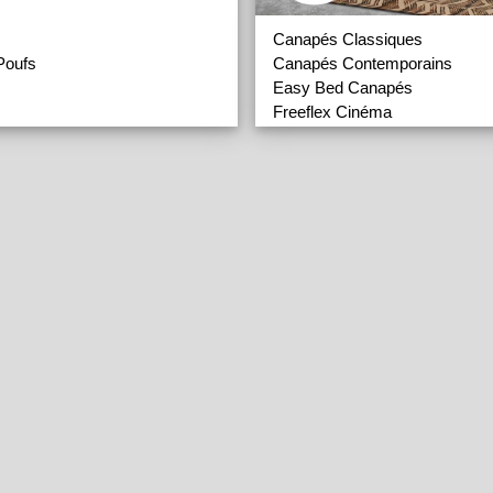
Canapés Classiques
Canapés Contemporains
 Poufs
Easy Bed Canapés
Freeflex Cinéma
Fauteuils d'Appoint
Lits
Matelas