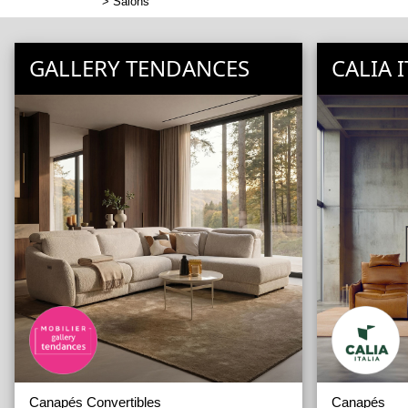
>
Salons
GALLERY TENDANCES
CALIA I
Canapés Convertibles
Canapés