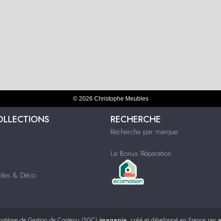
© 2026 Christophe Meubles
OLLECTIONS
RECHERCHE
Recherche par marque
Le Bonus Réparation
ubles & Déco
ystème de Gestion de Contenu (SGC)
imagenia
, créé et développé en France par