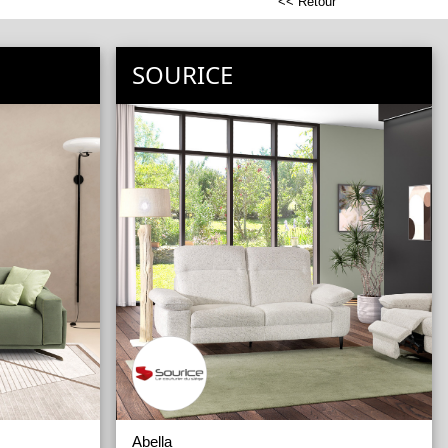
<< Retour
SOURICE
Abella