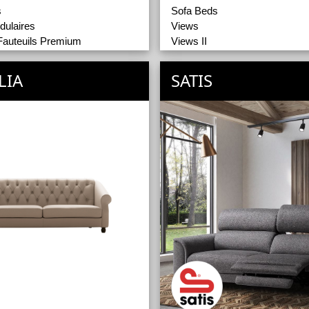
s
Sofa Beds
ulaires
Views
Fauteuils Premium
Views II
Tables
quettes
Poufs
LIA
SATIS
Matelas
Oreillers