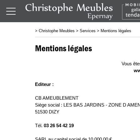
>
Christophe Meubles
>
Services
>
Mentions légales
Mentions légales
Vous ête
ww
Editeur :
CB AMEUBLEMENT
Siège social : LES BAS JARDINS - ZONE D 
51530 DIZY
Tél.
03 26 54 42 19
SARL au capital social de 10 000,00 €