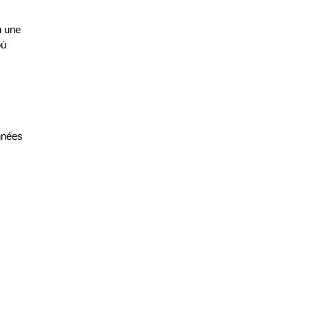
u une
où
nnées