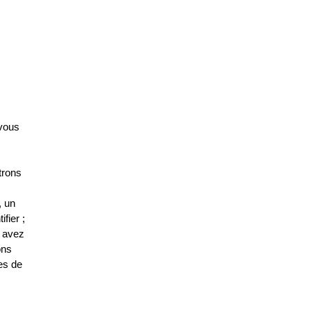
 vous
trons
, un
fier ;
s avez
ons
ées de