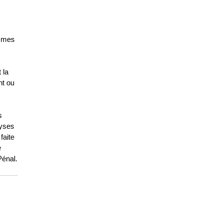
ammes
 la
nt ou
s
lyses
faite
e
Pénal.