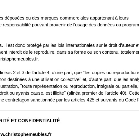
ques déposées ou des marques commerciales appartenant à leurs
toute responsabilité pouvant provenir de l’usage des données ou progr
 Il est donc protégé par les lois internationales sur le droit d’auteur et
ctement interdit de le reproduire, dans sa forme ou son contenu, totaleme
hristophemeubles.fr.
néas 2 et 3 de l’article 4, d’une part, que ''les copies ou reproduction
n destinées à une utilisation collective'' et, d’autre part, que les ana
ustration, ''toute représentation ou reproduction, intégrale ou partielle, 
t ou ayants cause, est illicite'' (alinéa premier de l’article 40). Cett
une contrefaçon sanctionnée par les articles 425 et suivants du Code 
ITÉ ET CONFIDENTIALITÉ
christophemeubles.fr