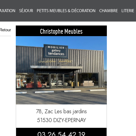
AXATION
SÉJOUR
PETITS MEUBLES & DÉCORATION
CHAMBRE
LITERIE
Christophe Meubles
Retour
78, Zac Les bas jardins
51530 DIZY-EPERNAY
03 26 54 42 19