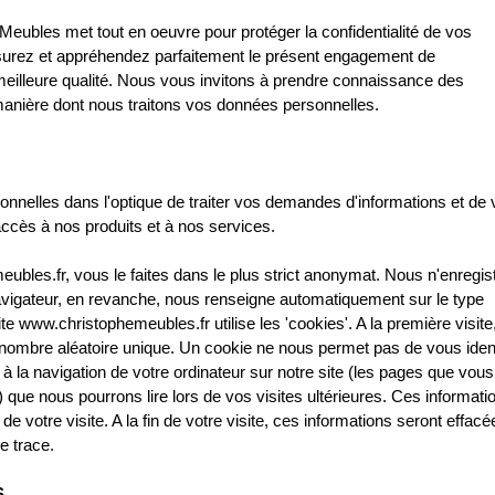
Meubles met tout en oeuvre pour protéger la confidentialité de vos
urez et appréhendez parfaitement le présent engagement de
 meilleure qualité. Nous vous invitons à prendre connaissance des
 manière dont nous traitons vos données personnelles.
onnelles dans l'optique de traiter vos demandes d'informations et de
 accès à nos produits et à nos services.
bles.fr, vous le faites dans le plus strict anonymat. Nous n'enregis
avigateur, en revanche, nous renseigne automatiquement sur le type
ite www.christophemeubles.fr utilise les 'cookies'. A la première visite
n nombre aléatoire unique. Un cookie ne nous permet pas de vous identi
s à la navigation de votre ordinateur sur notre site (les pages que vou
.) que nous pourrons lire lors de vos visites ultérieures. Ces informati
de votre visite. A la fin de votre visite, ces informations seront effac
e trace.
S